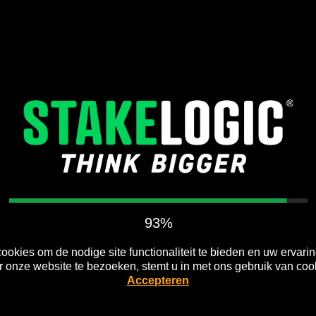
okies om de nodige site functionaliteit te bieden en uw ervarin
 onze website te bezoeken, stemt u in met ons gebruik van coo
Accepteren