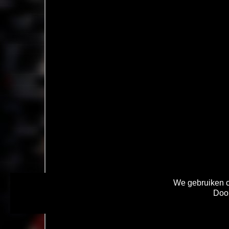
We gebruiken co
Door