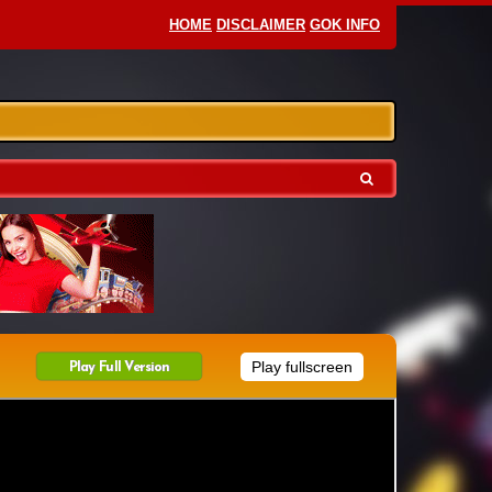
HOME
DISCLAIMER
GOK INFO
Play fullscreen
Play Full Version