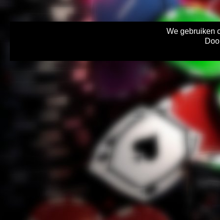
We gebruiken co
Door