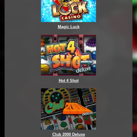
Magic Luck
Hot 4 Shot
Club 2000 Deluxe