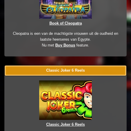
Book of Cleopatra
Cleopatra is een van de machtigste vrouwen uit de oudheid en
laatste heerseres van Egypte.
Nu met
Buy Bonus
feature.
Classic Joker 6 Reels
Classic Joker 6 Reels