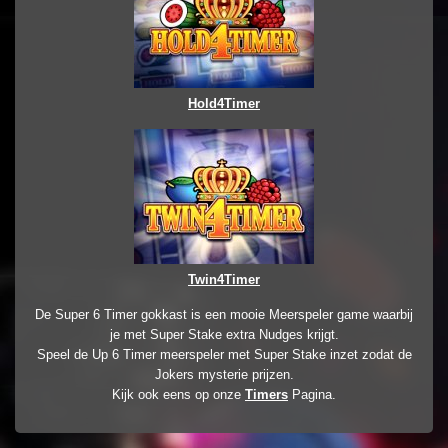
Hold4Timer
Twin4Timer
De Super 6 Timer gokkast is een mooie Meerspeler game waarbij
je met Super Stake extra Nudges krijgt.
Speel de Up 6 Timer meerspeler met Super Stake inzet zodat de
Jokers mysterie prijzen.
Kijk ook eens op onze
Timers
Pagina.