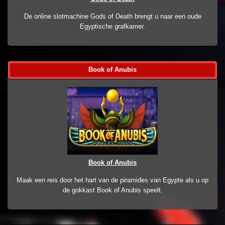
De online slotmachine Gods of Death brengt u naar een oude
Egyptische grafkamer.
Book of Anubis
Book of Anubis
Maak een reis door het hart van de piramides van Egypte als u op
de gokkast Book of Anubis speelt.