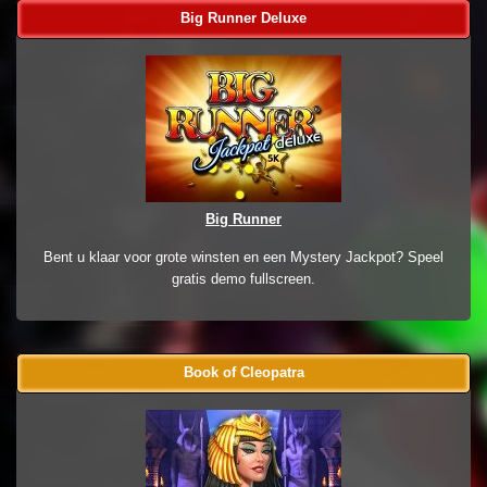
Big Runner Deluxe
Big Runner
Bent u klaar voor grote winsten en een Mystery Jackpot? Speel
gratis demo fullscreen.
Book of Cleopatra