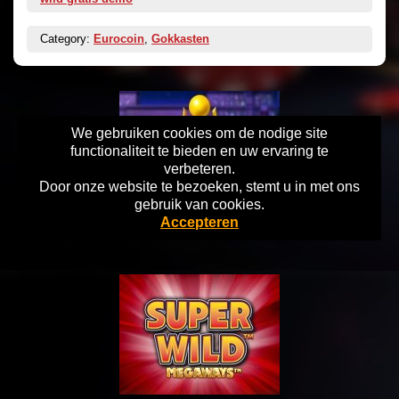
Category:
Eurocoin
,
Gokkasten
We gebruiken cookies om de nodige site
functionaliteit te bieden en uw ervaring te
verbeteren.
Door onze website te bezoeken, stemt u in met ons
gebruik van cookies.
Accepteren
Book of Anubis