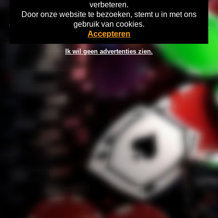
verbeteren.
Door onze website te bezoeken, stemt u in met ons
Home
Disclaimer
Gok Info
gebruik van cookies.
Copyright 2026 Games-Overzicht.nl Wat kost gokken jou? Stop op tijd,
Accepteren
18+
Ik wil geen advertenties zien.